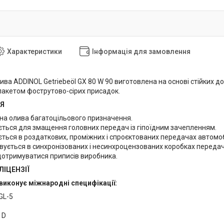
Характеристики
Інформація для замовлення
ива ADDINOL Getriebeöl GX 80 W 90 виготовлена на основі стійких до
пакетом фострутово-сірих присадок.
НЯ
йна олива багатоцільового призначення.
ється для змащення головних передач із гіпоїдним зачепленням.
ться в роздаткових, проміжних і спроєктованих передачах автомоб
вується в синхронізованих і несинхроцензованих коробках передач
дотримуватися приписів виробника.
/ЛІЦЕНЗІЇ
виконує міжнародні специфікації:
 GL-5
5 D