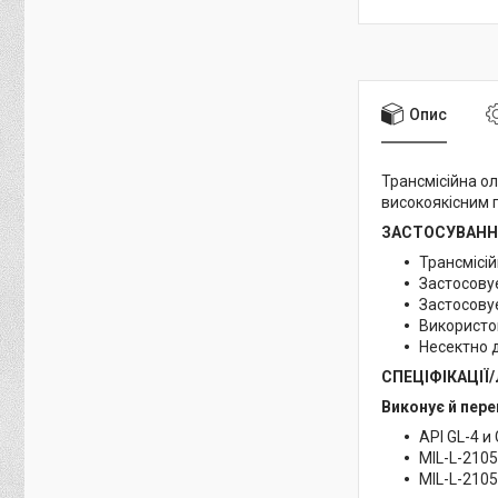
Опис
Трансмісійна ол
високоякісним 
ЗАСТОСУВАН
Трансмісі
Застосову
Застосовує
Використо
Несектно 
СПЕЦІФІКАЦІЇ
Виконує й пере
API GL-4 и
MIL-L-2105
MIL-L-210