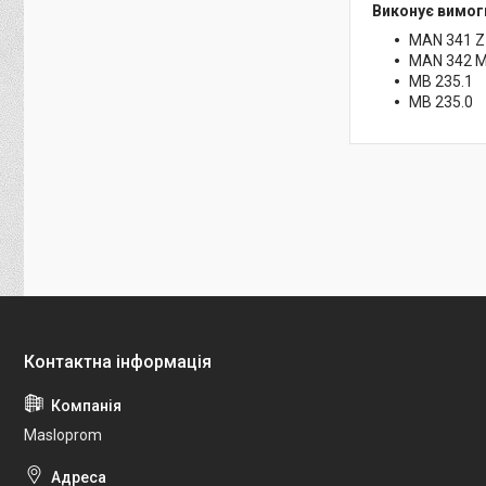
Виконує вимог
MAN 341 Z1
MAN 342 M
MB 235.1
MB 235.0
Masloprom