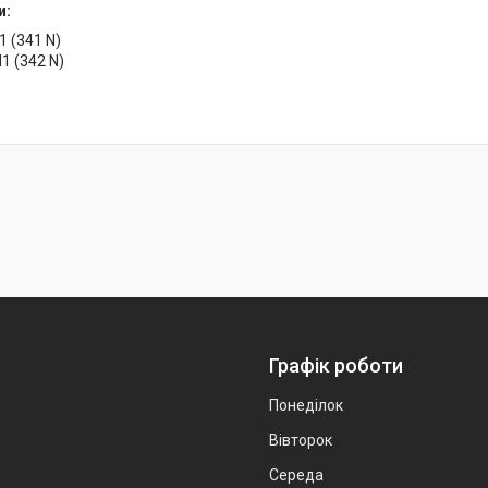
и:
 (341 N)
1 (342 N)
Графік роботи
Понеділок
Вівторок
Середа