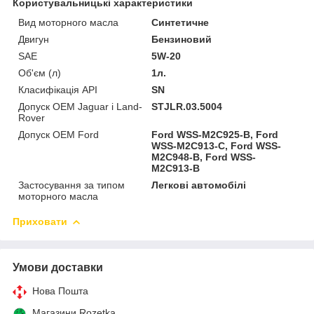
Користувальницькі характеристики
Вид моторного масла
Синтетичне
Двигун
Бензиновий
SAE
5W-20
Об'єм (л)
1л.
Класифікація API
SN
Допуск OEM Jaguar і Land-
STJLR.03.5004
Rover
Допуск OEM Ford
Ford WSS-M2C925-B, Ford
WSS-M2C913-C, Ford WSS-
M2C948-B, Ford WSS-
M2C913-B
Застосування за типом
Легкові автомобілі
моторного масла
Приховати
Умови доставки
Нова Пошта
Магазини Rozetka