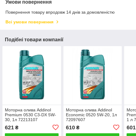
Умови повернення
Повернення товару впродовж 14 днів за домовленістю
Всі умови повернення
Подібні товари компанії
Моторна олива Addinol
Моторна олива Addinol
Мото
Premium 0530 C3-DX 5W-
Economic 0520 5W-20, 1л
Prem
30, 1л 72213107
72097607
1 л 
621
610
601
₴
₴