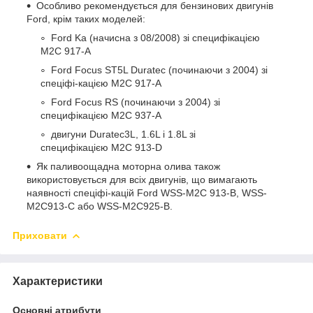
Особливо рекомендується для бензинових двигунів
Ford, крім таких моделей:
Ford Ka (начисна з 08/2008) зі специфікацією
M2C 917-A
Ford Focus ST5L Duratec (починаючи з 2004) зі
спеціфі-кацією M2C 917-A
Ford Focus RS (починаючи з 2004) зі
специфікацією M2C 937-A
двигуни Duratec3L, 1.6L і 1.8L зі
специфікацією M2C 913-D
Як паливоощадна моторна олива також
використовується для всіх двигунів, що вимагають
наявності спеціфі-кацій Ford WSS-M2C 913-B, WSS-
M2C913-C або WSS-M2C925-B.
Приховати
Характеристики
Основні атрибути