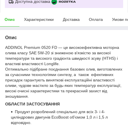
Доступна доставка
Опис
Характеристики
Доставка
Оплата
Умови п
Опис
ADDINOL Premium 0520 FD — це високоефективна моторна
олива класу SAE 5W-20 зі зниженою в'язкістю за високої
температури та високого градієнта швидкості зсуву (HTHS) і
властиві властивості Longlife.
Оптимально підібране поєднання базових олив, виготовлених
за сучасними технологіями синтезу, а також ефективних
присадок гарантують виняткові експлуатаційні властивості
оливи, чудове мастило за будь-яких температур експлуатації,
високі очисні характеристики та прекрасний захист від
зношування.
ОБЛАСТИ ЗАСТОСУВАННЯ
Продукт розроблений спеціально для всіх 3- і 4-
циліндрових двигунів EcoBoost об'ємом 1,0 л і 1,5 л
відповідно.