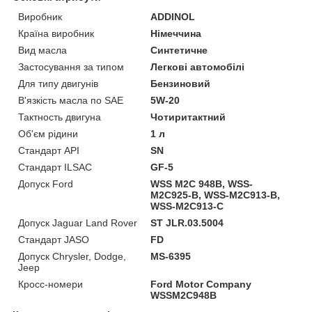
Виробник
ADDINOL
Країна виробник
Німеччина
Вид масла
Синтетичне
Застосування за типом
Легкові автомобілі
Для типу двигунів
Бензиновий
В'язкість масла по SAE
5W-20
Тактность двигуна
Чотиритактний
Об'єм рідини
1 л
Стандарт API
SN
Стандарт ILSAC
GF-5
Допуск Ford
WSS M2C 948B, WSS-
M2C925-B, WSS-M2C913-B,
WSS-M2C913-C
Допуск Jaguar Land Rover
ST JLR.03.5004
Стандарт JASO
FD
Допуск Chrysler, Dodge,
MS-6395
Jeep
Кросс-номери
Ford Motor Company
WSSM2C948B