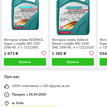
Моторна олива ADDINOL
Моторна олива Addinol
Мото
Super Longlife MD 1047
Diesel Longlife MD 1548
Supe
10W-40, 5 л 72212081
SAE 15W-40, 4 л 72211025
л 72
1 873
1 392
534
₴
₴
Купити
Купити
Про нас
100% позитивних з 100 відгуків за рік
Працює з 29.04.2020
м. Київ
вул. Салютна 2, Київ, Україна