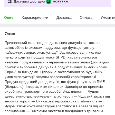
Доступна доставка
Опис
Характеристики
Доставка
Оплата
Умови п
Опис
Призначений головно для дизельних двигунів вантажних
автомобілів із високим наддувом, що функціонують у
найважчих умовах експлуатації. Застосовується як олива
легкого ходу та продукт класу SHPD. характеризується
неабияк продовженими інтервалами заміни оливи (доглядати
приписи виробника двигуна). Продукт виконує вимоги норми
Євро-3 за викидами. Цілорічне застосування за будь-яких
умов експлуатації завдяки всесезонній характеристикі.
Продукт придатний для двигунів, що функціонують на RME
(біодизель). Інтервали зміни оливи відповідно до приписів
виробника транспортного засобу! Властивості — Чудові
детергентно-дислергувальні властивості — Чудовий захист від
зносу та корозії — Виняткова термоокисна стабільність —
Чудові в'язкісно-температурні властивості Переваги під час
споживання — Виключна чистота в поєднання з тривалим