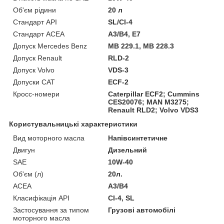
Об'єм рідини
20 л
Стандарт API
SL/CI-4
Стандарт ACEA
A3/B4, E7
Допуск Mercedes Benz
MB 229.1, MB 228.3
Допуск Renault
RLD-2
Допуск Volvo
VDS-3
Допуски CAT
ECF-2
Кросс-номери
Caterpillar ECF2; Cummins
CES20076; MAN M3275;
Renault RLD2; Volvo VDS3
Користувальницькі характеристики
Вид моторного масла
Напівсинтетичне
Двигун
Дизельний
SAE
10W-40
Об'єм (л)
20л.
ACEA
A3/B4
Класифікація API
CI-4, SL
Застосування за типом
Грузові автомобілі
моторного масла