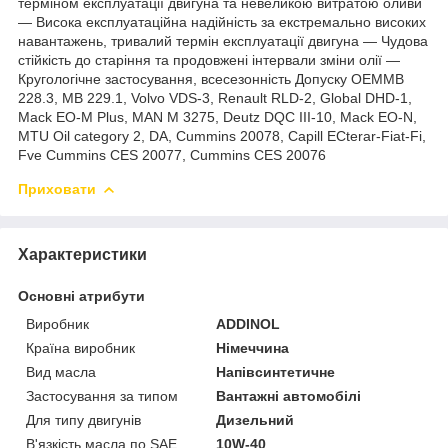
терміном експлуатації двигуна та невеликою витратою оливи
— Висока експлуатаційна надійність за екстремально високих
навантажень, тривалий термін експлуатації двигуна — Чудова
стійкість до старіння та продовжені інтервали зміни олії —
Кругологічне застосування, всесезонність Допуску ОЕМMB
228.3, MB 229.1, Volvo VDS-3, Renault RLD-2, Global DHD-1,
Mack EO-M Plus, MAN M 3275, Deutz DQC III-10, Mack EO-N,
MTU Oil category 2, DA, Cummins 20078, Capill ECterar-Fiat-Fi,
Fve Cummins CES 20077, Cummins CES 20076
Приховати
Характеристики
Основні атрибути
Виробник
ADDINOL
Країна виробник
Німеччина
Вид масла
Напівсинтетичне
Застосування за типом
Вантажні автомобілі
Для типу двигунів
Дизельний
В'язкість масла по SAE
10W-40