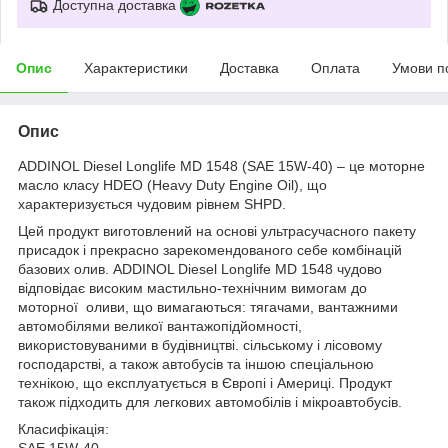
Доступна доставка
Опис
Характеристики
Доставка
Оплата
Умови п
Опис
ADDINOL Diesel Longlife MD 1548 (SAE 15W-40) – це моторне
масло класу HDEO (Heavy Duty Engine Oil), що
характеризується чудовим рівнем SHPD.
Цей продукт виготовлений на основі ультрасучасного пакету
присадок і прекрасно зарекомендованого себе комбінацій
базових олив. ADDINOL Diesel Longlife MD 1548 чудово
відповідає високим мастильно-технічним вимогам до
моторної оливи, що вимагаються: тягачами, вантажними
автомобілями великої вантажопідйомності,
використовуваними в будівництві. сільському і лісовому
господарстві, а також автобусів та іншою спеціальною
технікою, що експлуатується в Європі і Америці. Продукт
також підходить для легкових автомобілів і мікроавтобусів.
Класифікація:
SAE 15W-40