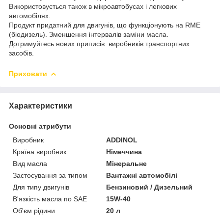
Використовується також в мікроавтобусах і легкових
автомобілях.
Продукт придатний для двигунів, що функціонують на RME
(біодизель). Зменшення інтервалів заміни масла.
Дотримуйтесь нових приписів виробників транспортних
засобів.
Приховати
Характеристики
Основні атрибути
Виробник
ADDINOL
Країна виробник
Німеччина
Вид масла
Мінеральне
Застосування за типом
Вантажні автомобілі
Для типу двигунів
Бензиновий / Дизельний
В'язкість масла по SAE
15W-40
Об'єм рідини
20 л