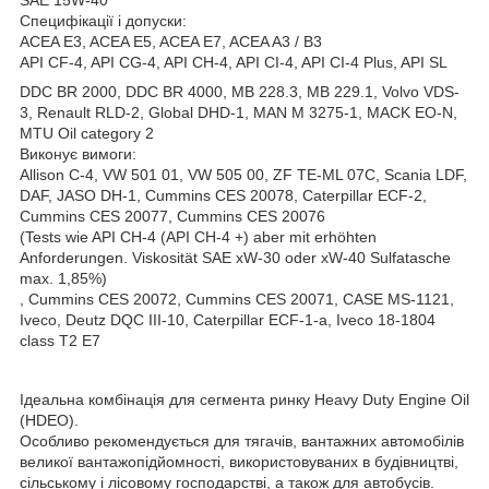
Специфікації і допуски:
ACEA E3, ACEA E5, ACEA E7, ACEA A3 / B3
API CF-4, API CG-4, API CH-4, API CI-4, API CI-4 Plus, API SL
DDC BR 2000, DDC BR 4000, MB 228.3, MB 229.1, Volvo VDS-
3, Renault RLD-2, Global DHD-1, MAN M 3275-1, MACK EO-N,
MTU Oil category 2
Виконує вимоги:
Allison C-4, VW 501 01, VW 505 00, ZF TE-ML 07C, Scania LDF,
DAF, JASO DH-1, Cummins CES 20078, Caterpillar ECF-2,
Cummins CES 20077, Cummins CES 20076
(Tests wie API CH-4 (API CH-4 +) aber mit erhöhten
Anforderungen. Viskosität SAE xW-30 oder xW-40 Sulfatasche
max. 1,85%)
, Cummins CES 20072, Cummins CES 20071, CASE MS-1121,
Iveco, Deutz DQC III-10, Caterpillar ECF-1-a, Iveco 18-1804
class T2 E7
Ідеальна комбінація для сегмента ринку Heavy Duty Engine Oil
(HDEO).
Особливо рекомендується для тягачів, вантажних автомобілів
великої вантажопідйомності, використовуваних в будівництві,
сільському і лісовому господарстві, а також для автобусів.