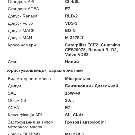
Стандарт API
CI-4/SL
Стандарт ACEA
E7
Допуск Renault
RLD-2
Допуск Volvo
VDS-3
Допуск MACK
EO-N
Допуск MAN
M 3275-1
Кросс-номери
Caterpillar ECF2; Cummins
CES20078; Renault RLD2;
Volvo VDS3
Стан
Новий
Користувальницькі характеристики
Вид моторного масла
Мінеральна
Двигун
Бензиновий / Дизельний
SAE
15W-40
Об'єм (л)
20л.
ACEA
E7
Класифікація API
SL, CI-4+
Застосування за типом
Грузові автомобілі
моторного масла
Допуск OEM MB
MB 228.3