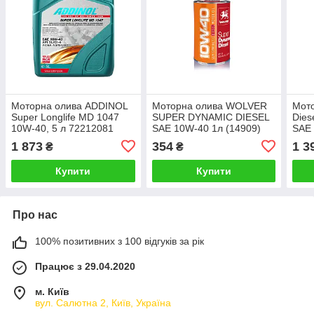
Моторна олива ADDINOL
Моторна олива WOLVER
Мото
Super Longlife MD 1047
SUPER DYNAMIC DIESEL
Dies
10W-40, 5 л 72212081
SAE 10W-40 1л (14909)
SAE 
1 873
354
1 3
₴
₴
Купити
Купити
Про нас
100% позитивних з 100 відгуків за рік
Працює з 29.04.2020
м. Київ
вул. Салютна 2, Київ, Україна