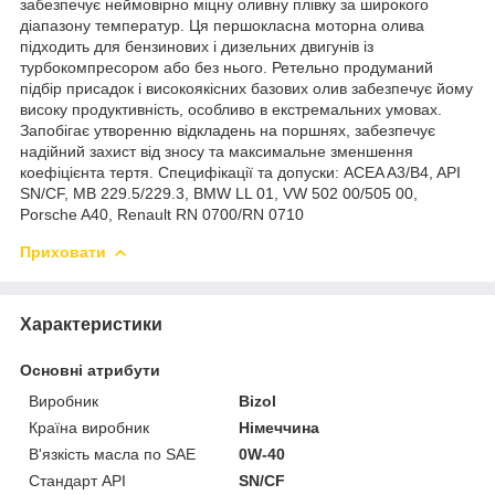
забезпечує неймовірно міцну оливну плівку за широкого
діапазону температур. Ця першокласна моторна олива
підходить для бензинових і дизельних двигунів із
турбокомпресором або без нього. Ретельно продуманий
підбір присадок і високоякісних базових олив забезпечує йому
високу продуктивність, особливо в екстремальних умовах.
Запобігає утворенню відкладень на поршнях, забезпечує
надійний захист від зносу та максимальне зменшення
коефіцієнта тертя. Специфікації та допуски: ACEA A3/B4, API
SN/CF, MB 229.5/229.3, BMW LL 01, VW 502 00/505 00,
Porsche A40, Renault RN 0700/RN 0710
Приховати
Характеристики
Основні атрибути
Виробник
Bizol
Країна виробник
Німеччина
В'язкість масла по SAE
0W-40
Стандарт API
SN/CF