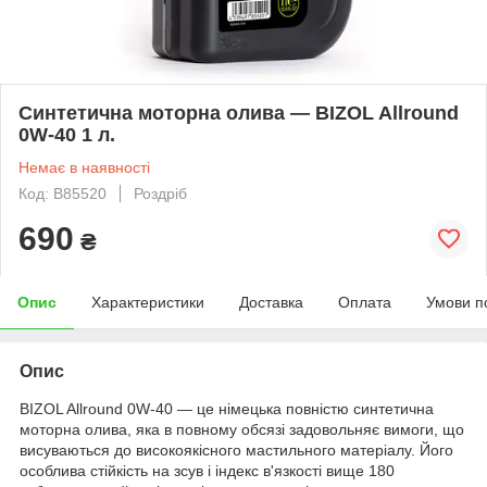
Синтетична моторна олива — BIZOL Allround
0W-40 1 л.
Немає в наявності
Код: B85520
Роздріб
690
₴
Опис
Характеристики
Доставка
Оплата
Умови п
Опис
BIZOL Allround 0W-40 — це німецька повністю синтетична
моторна олива, яка в повному обсязі задовольняє вимоги, що
висуваються до високоякісного мастильного матеріалу. Його
особлива стійкість на зсув і індекс в'язкості вище 180