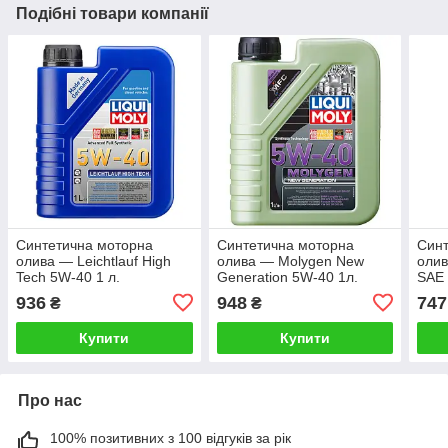
Подібні товари компанії
Синтетична моторна
Синтетична моторна
Синт
олива — Leichtlauf High
олива — Molygen New
олив
Tech 5W-40 1 л.
Generation 5W-40 1л.
SAE 
936
948
747
₴
₴
Купити
Купити
Про нас
100% позитивних з 100 відгуків за рік