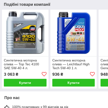
Подібні товари компанії
Синтетична моторна
Синтетична моторна
Синт
олива — Top Tec 4100
олива — Leichtlauf High
оли
SAE 5W-40 4 л.
Tech 5W-40 1 л.
Gene
3 063
936
948
₴
₴
Купити
Купити
Про нас
100% позитивних з 99 відгуків за рік