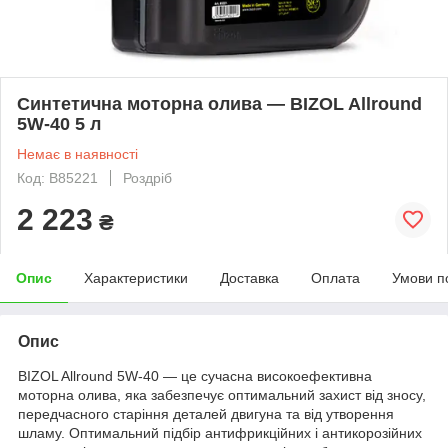
Синтетична моторна олива — BIZOL Allround
5W-40 5 л
Немає в наявності
Код: B85221
Роздріб
2 223
₴
Опис
Характеристики
Доставка
Оплата
Умови п
Опис
BIZOL Allround 5W-40 — це сучасна високоефективна
моторна олива, яка забезпечує оптимальний захист від зносу,
передчасного старіння деталей двигуна та від утворення
шламу. Оптимальний підбір антифрикційних і антикорозійних