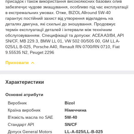
присадок і також використання високоякісних базових олив
забезпечує чудове змащування, особливо під час експлуатації
в екстремальних умовах. Отже, BIZOL Allround 5W-40
гарантує постійний захист від утворення відкладень на
деталях двигуна, які схильні до зношування. Продовжує
термін експлуатації деталей і інтервали між технічним
обслуговуванням. Специфікації та допуски: ACEA A3/B4, API
SN/CF, MB 229.3, BMW LL 01, VW 502 00/505 00, GM LL A-
025/LL B-025, Porsche A40, Renault RN 0700/RN 0710, Fiat
9.55535 N2, Peuget 2296
Приховати
Характеристики
Основні атрибути
Виробник
Bizol
Країна виробник
Німеччина
В'язкість масла по SAE
5W-40
Стандарт API
SN/CF
Допуск General Motors
LL-A-025/LL-B-025