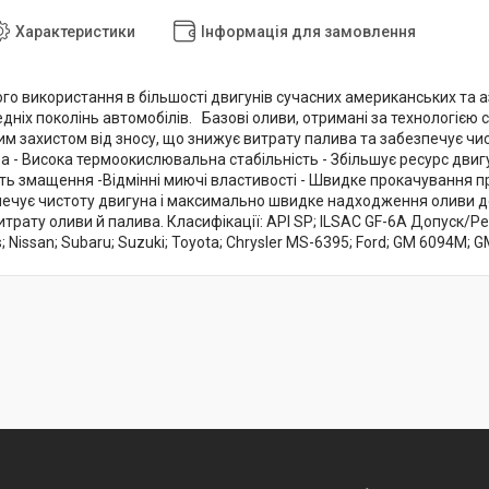
Характеристики
Інформація для замовлення
го використання в більшості двигунів сучасних американських та а
дніх поколінь автомобілів. Базові оливи, отримані за технологією 
им захистом від зносу, що знижує витрату палива та забезпечує чис
 - Висока термоокислювальна стабільність - Збільшує ресурс двигун
ть змащення -Відмінні миючі властивості - Швидке прокачування пр
ечує чистоту двигуна і максимально швидке надходження оливи до 
итрату оливи й палива. Класифікації: API SP; ILSAC GF-6A Допуск/Рек
s; Nissan; Subaru; Suzuki; Toyota; Chrysler MS-6395; Ford; GM 6094M;