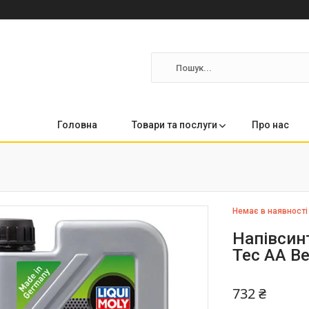
Головна
Товари та послуги
Про нас
Немає в наявності
Напівсин
Tec AA Be
732 ₴