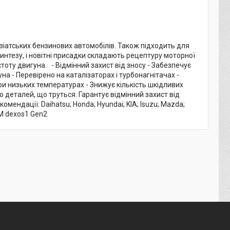
зіатських бензинових автомобілів. Також підходить для
синтезу, і новітні присадки складають рецептуру моторної
тоту двигуна. - Відмінний захист від зносу - Забезпечує
а - Перевірено на каталізаторах і турбонагнітачах -
и низьких температурах - Знижує кількість шкідливих
деталей, що труться. Гарантує відмінний захист від
омендації: Daihatsu; Honda; Hyundai; KIA; Isuzu; Mazda;
 GM dexos1 Gen2