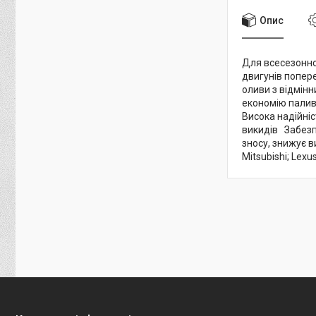
Опис
Для всесезонно
двигунів попере
оливи з відмінн
економію палива
Висока надійніс
викидів Забезп
зносу, знижує в
Mitsubishi; Lexu