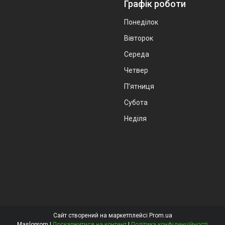
Графік роботи
Понеділок
Вівторок
Середа
Четвер
Пʼятниця
Субота
Неділя
Сайт створений на маркетплейсі
Prom.ua
Masloprom |
Поскаржитися на контент
|
Політика конфіденційності