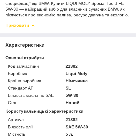
специфікації від BMW. Купити LIQUI MOLY Special Tec B FE
5W-30 — найкращий вибір для власників сучасних BMW, які
піклуються про економію палива, ресурс двигуна та екологію.
Приховати
Характеристики
Основні атрибути
Код запчастини
21382
Виробник
Liqui Moly
Країна виробник
Німеччина
Стандарт API
SL
В'язкість масла по SAE
5W-30
Стан
Новий
Користувальницькі характеристики
Артикул
21382
В'язкість олії
SAE 5W-30
Місткість
5 л.