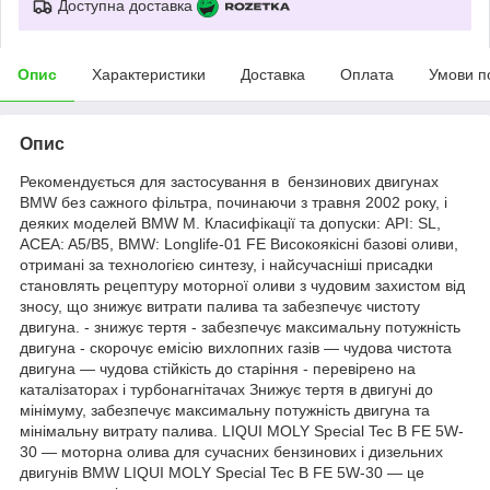
Доступна доставка
Опис
Характеристики
Доставка
Оплата
Умови п
Опис
Рекомендується для застосування в бензинових двигунах
BMW без сажного фільтра, починаючи з травня 2002 року, і
деяких моделей BMW M. Класифікації та допуски: API: SL,
ACEA: A5/B5, BMW: Longlife-01 FE Високоякісні базові оливи,
отримані за технологією синтезу, і найсучасніші присадки
становлять рецептуру моторної оливи з чудовим захистом від
зносу, що знижує витрати палива та забезпечує чистоту
двигуна. - знижує тертя - забезпечує максимальну потужність
двигуна - скорочує емісію вихлопних газів — чудова чистота
двигуна — чудова стійкість до старіння - перевірено на
каталізаторах і турбонагнітачах Знижує тертя в двигуні до
мінімуму, забезпечує максимальну потужність двигуна та
мінімальну витрату палива. LIQUI MOLY Special Tec B FE 5W-
30 — моторна олива для сучасних бензинових і дизельних
двигунів BMW LIQUI MOLY Special Tec B FE 5W-30 — це