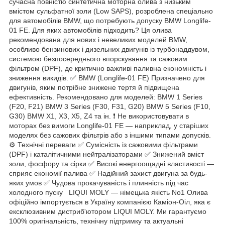
сучасна повністю синтетична моторна олива з низьким
вмістом сульфатної золи (Low SAPS), розроблена спеціально
для автомобілів BMW, що потребують допуску BMW Longlife-
01 FE. Для яких автомобілів підходить? Ця олива
рекомендована для нових і невеликих моделей BMW,
особливо бензинових і дизельних двигунів із турбонаддувом,
системою безпосереднього впорскування та сажовим
фільтром (DPF), де критично важливі паливна економність і
зниження викидів. ✅ BMW (Longlife-01 FE) Призначено для
двигунів, яким потрібне знижене тертя й підвищена
ефективність. Рекомендовано для моделей: BMW 1 Series
(F20, F21) BMW 3 Series (F30, F31, G20) BMW 5 Series (F10,
G30) BMW X1, X3, X5, Z4 та ін. ❗ Не використовувати в
моторах без вимоги Longlife-01 FE — наприклад, у старіших
моделях без сажових фільтрів або з іншими типами допусків.
⚙️ Технічні переваги ✅ Сумісність із сажовими фільтрами
(DPF) і каталітичними нейтралізаторами ✅ Знижений вміст
золи, фосфору та сірки ✅ Високі енергоощадні властивості —
сприяє економії палива ✅ Надійний захист двигуна за будь-
яких умов ✅ Чудова прокачуваність і плинність під час
холодного пуску LIQUI MOLY — німецька якість No1 Олива
офіційно імпортується в Україну компанією Каміон-Оіл, яка є
ексклюзивним дистриб'ютором LIQUI MOLY. Ми гарантуємо
100% оригінальність, технічну підтримку та актуальні