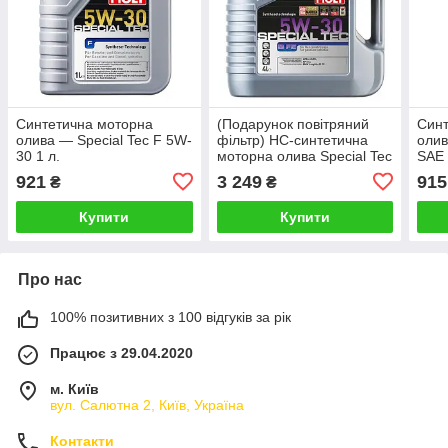
Синтетична моторна
(Подарунок повітряний
Синт
олива — Special Tec F 5W-
фільтр) НС-синтетична
олив
30 1 л.
моторна олива Special Tec
SAE 
B FE 5W-30 4 л.
921
3 249
915
₴
₴
Купити
Купити
Про нас
100% позитивних з 100 відгуків за рік
Працює з 29.04.2020
м. Київ
вул. Салютна 2, Київ, Україна
Контакти