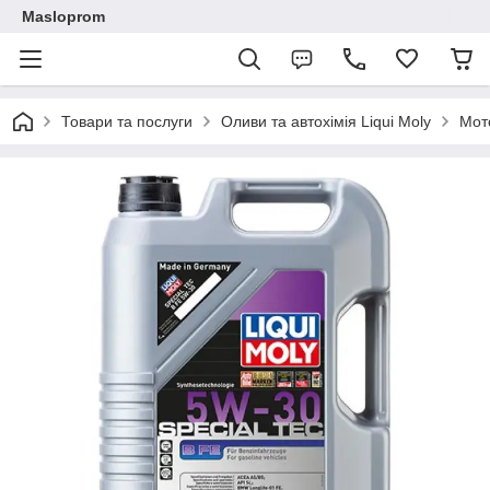
Masloprom
Товари та послуги
Оливи та автохімія Liqui Moly
Мот