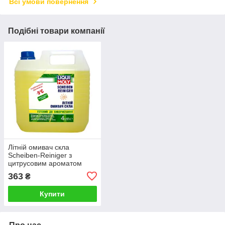
Всі умови повернення
Подібні товари компанії
Літній омивач скла
Scheiben-Reiniger з
цитрусовим ароматом
(готовий) 4 л.
363
₴
Купити