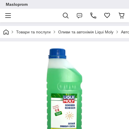
Masloprom
Товари та послуги
Оливи та автохімія Liqui Moly
Авт