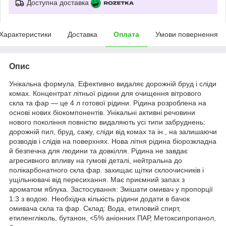
Доступна доставка
Характеристики
Доставка
Оплата
Умови повернення
Опис
Унікальна формула. Ефективно видаляє дорожній бруд і сліди
комах. Концентрат літньої рідини для очищення вітрового
скла та фар — це 4 л готової рідини. Рідина розроблена на
основі нових біокомпонентів. Унікальні активні речовини
нового покоління повністю видаляють усі типи забруднень:
дорожній пил, бруд, сажу, сліди від комах та ін., на залишаючи
розводів і слідів на поверхнях. Нова літня рідина біорозкладна
й безпечна для людини та довкілля. Рідина не завдає
агресивного впливу на гумові деталі, нейтральна до
полікарбонатного скла фар. захищає щітки склоочисників і
ущільнювачі від пересихання. Має приємний запах з
ароматом яблука. Застосування: Змішати омивач у пропорції
1:3 з водою. Необхідна кількість рідини додати в бачок
омивача скла та фар. Склад: Вода, етиловий спирт,
етиленгліколь, бутанон, <5% аніонних ПАР, Метоксипропанол,