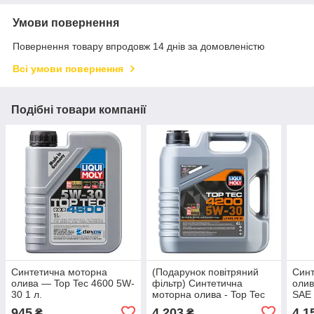
Умови повернення
Повернення товару впродовж 14 днів за домовленістю
Всі умови повернення
Подібні товари компанії
Синтетична моторна
(Подарунок повітряний
Синт
олива — Top Tec 4600 5W-
фільтр) Синтетична
олив
30 1 л.
моторна олива - Top Tec
SAE 
4200 SAE 5W-30 4л.
945
4 203
4 1
₴
₴