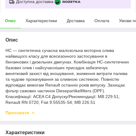
Доступна доставка
Опис
Характеристики
Доставка
Оплата
Умови п
Опис
НС — синтетична сучасна малозольна моторна олива
найвищого класу для всесезонного застосування в
бензинових і дизельних двигунах. Комбінація НС-синтетичних
базових олив і найсучасніших присадок забезпечує
винятковий захист від зношування, зниження витрати палива
та чудове прокачування за оливною системою. Повністю
відповідає вимогам Renault останніх років випуску. Захищає
фільтр сажових частинок Diesepartikelfilters (DPF).
Класифікації: ACEA C4 Допуску/Рекомендації: MB 229.51;
Renault RN 0720; Fiat 9.55535-S4; MB 226.51
Приховати
Характеристики