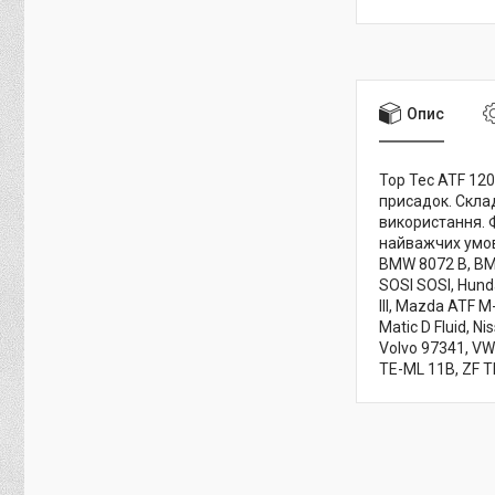
Опис
Top Tec ATF 12
присадок. Склад
використання. Ф
найважчих умова
BMW 8072 B, BMW 
SOSI SOSI, Hunda
III, Mazda ATF M
Matic D Fluid, Ni
Volvo 97341, VW
TE-ML 11B, ZF T