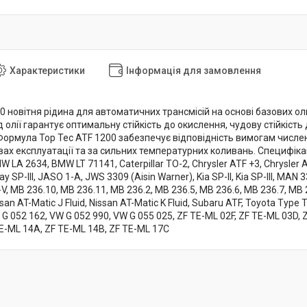
Характеристики
Інформація для замовлення
00 новітня рідина для автоматичних трансмісій на основі базових 
 олії гарантує оптимальну стійкість до окислення, чудову стійкіст
ормула Top Tec ATF 1200 забезпечує відповідність вимогам численни
х експлуатації та за сильних температурних коливань. Специфікації 
LA 2634, BMW LT 71141, Caterpillar TO-2, Chrysler ATF +3, Chrysler A
y SP-III, JASO 1-A, JWS 3309 (Aisin Warner), Kia SP-II, Kia SP-III, M
-V, MB 236.10, MB 236.11, MB 236.2, MB 236.5, MB 236.6, MB 236.7, MB 236
ssan AT-Matic J Fluid, Nissan AT-Matic K Fluid, Subaru ATF, Toyota Type T
 G 052 162, VW G 052 990, VW G 055 025, ZF TE-ML 02F, ZF TE-ML 03D, 
E-ML 14A, ZF TE-ML 14B, ZF TE-ML 17C