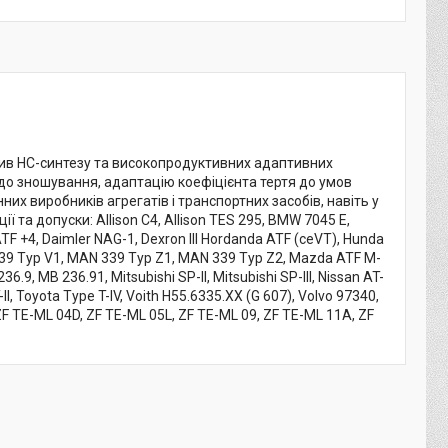
олив НС-синтезу та високопродуктивних адаптивних
ь до зношування, адаптацію коефіцієнта тертя до умов
х виробників агрегатів і транспортних засобів, навіть у
та допуски: Allison C4, Allison TES 295, BMW 7045 E,
TF +4, Daimler NAG-1, Dexron III Hordanda ATF (ceVT), Hunda
AN 339 Typ V1, MAN 339 Typ Z1, MAN 339 Typ Z2, Mazda ATF M-
.9, MB 236.91, Mitsubishi SP-II, Mitsubishi SP-III, Nissan AT-
-II, Toyota Type T-IV, Voith H55.6335.XX (G 607), Volvo 97340,
ZF TE-ML 04D, ZF TE-ML 05L, ZF TE-ML 09, ZF TE-ML 11A, ZF