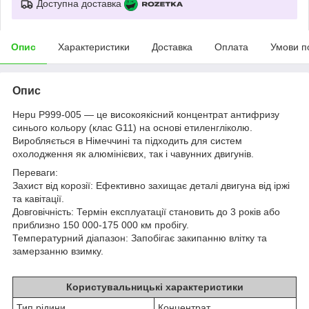
Доступна доставка
Опис
Характеристики
Доставка
Оплата
Умови п
Опис
Hepu P999-005 — це високоякісний концентрат антифризу
синього кольору (клас G11) на основі етиленгліколю.
Виробляється в Німеччині та підходить для систем
охолодження як алюмінієвих, так і чавунних двигунів.
Переваги:
Захист від корозії: Ефективно захищає деталі двигуна від іржі
та кавітації.
Довговічність: Термін експлуатації становить до 3 років або
приблизно 150 000-175 000 км пробігу.
Температурний діапазон: Запобігає закипанню влітку та
замерзанню взимку.
Користувальницькі характеристики
Тип рідини
Концентрат