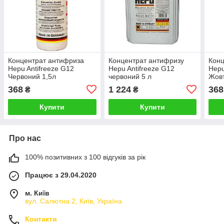
Концентрат антифриза
Концентрат антифризу
Конц
Hepu Antifreeze G12
Hepu Antifreeze G12
Hepu
Червоний 1,5л
червоний 5 л
Жовт
368
1 224
368
₴
₴
Купити
Купити
Про нас
100% позитивних з 100 відгуків за рік
Працює з 29.04.2020
м. Київ
вул. Салютна 2, Київ, Україна
Контакти