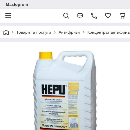
Masloprom
Товари та послуги
Антифризи
Концентрат антифриза