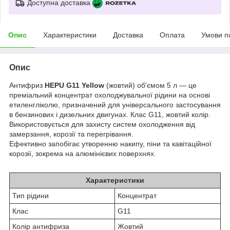
Доступна доставка
Опис
Характеристики
Доставка
Оплата
Умови п
Опис
Антифриз
HEPU G11 Yellow
(жовтий) об'ємом 5 л — це
преміальний концентрат охолоджувальної рідини на основі
етиленгліколю, призначений для універсального застосування
в бензинових і дизельних двигунах. Клас G11, жовтий колір.
Використовується для захисту систем охолодження від
замерзання, корозії та перегрівання.
Ефективно запобігає утворенню накипу, піни та кавітаційної
корозії, зокрема на алюмінієвих поверхнях.
Характеристики
Тип рідини
Концентрат
Клас
G11
Колір антифриза
Жовтий