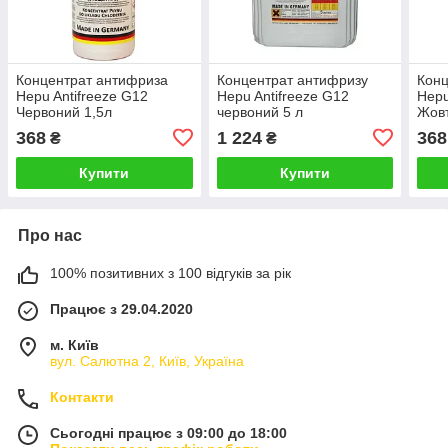
Концентрат антифриза
Концентрат антифризу
Конц
Hepu Antifreeze G12
Hepu Antifreeze G12
Hepu
Червоний 1,5л
червоний 5 л
Жовт
368
1 224
368
₴
₴
Купити
Купити
Про нас
100% позитивних з 100 відгуків за рік
Працює з 29.04.2020
м. Київ
вул. Салютна 2, Київ, Україна
Контакти
Сьогодні працює з 09:00 до 18:00