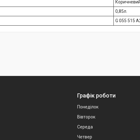
Коричневи
0,85л.
G 055 515 A
Графік роботи
Понеділок
Вівторок
Середа
Четвер