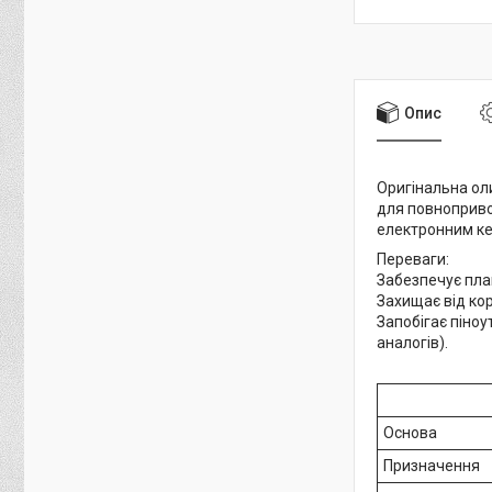
Опис
Оригінальна оли
для повноприво
електронним к
Переваги:
Забезпечує пла
Захищає від кор
Запобігає піно
аналогів).
Основа
Призначення