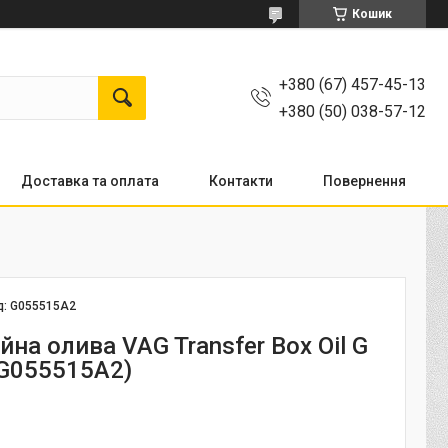
Кошик
+380 (67) 457-45-13
+380 (50) 038-57-12
Доставка та оплата
Контакти
Повернення
д:
G055515A2
йна олива VAG Transfer Box Oil G
(G055515A2)