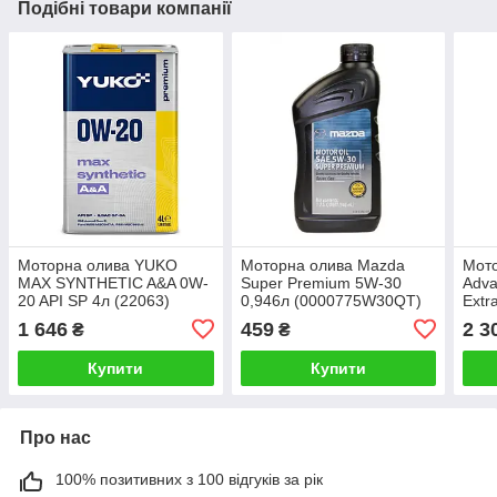
Подібні товари компанії
Моторна олива YUKO
Моторна олива Mazda
Мото
MAX SYNTHETIC A&A 0W-
Super Premium 5W-30
Adva
20 API SP 4л (22063)
0,946л (0000775W30QT)
Extr
1 646
459
2 3
₴
₴
Купити
Купити
Про нас
100% позитивних з 100 відгуків за рік