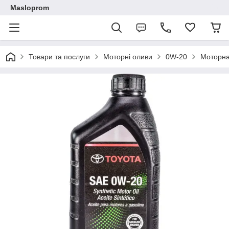
Masloprom
Товари та послуги
Моторні оливи
0W-20
Моторна 