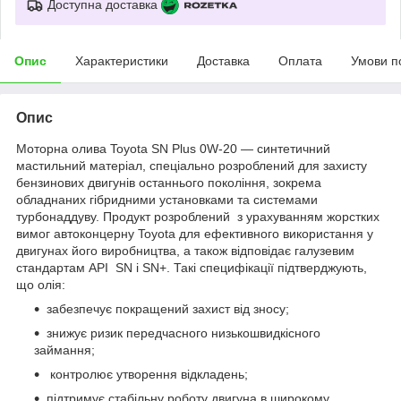
Доступна доставка
Опис
Характеристики
Доставка
Оплата
Умови п
Опис
Моторна олива Toyota SN Plus 0W-20 — синтетичний
мастильний матеріал, спеціально розроблений для захисту
бензинових двигунів останнього покоління, зокрема
обладнаних гібридними установками та системами
турбонаддуву. Продукт розроблений з урахуванням жорстких
вимог автоконцерну Toyota для ефективного використання у
двигунах його виробництва, а також відповідає галузевим
стандартам API SN і SN+. Такі специфікації підтверджують,
що олія:
забезпечує покращений захист від зносу;
знижує ризик передчасного низькошвидкісного
займання;
контролює утворення відкладень;
підтримує стабільну роботу двигуна в широкому