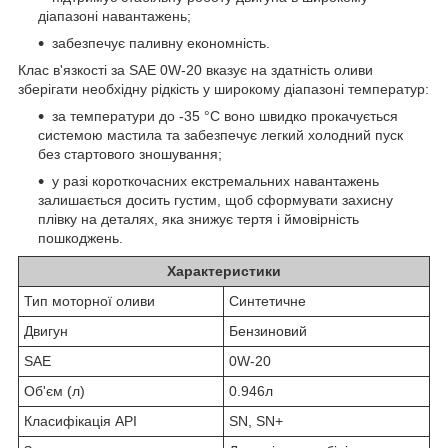
діапазоні навантажень;
забезпечує паливну економність.
Клас в'язкості за SAE 0W-20 вказує на здатність оливи
зберігати необхідну рідкість у широкому діапазоні температур:
за температури до -35 °C воно швидко прокачується
системою мастила та забезпечує легкий холодний пуск
без стартового зношування;
у разі короткочасних екстремальних навантажень
залишається досить густим, щоб сформувати захисну
плівку на деталях, яка знижує тертя і ймовірність
пошкоджень.
Характеристики
Тип моторної оливи
Синтетичне
Двигун
Бензиновий
SAE
0W-20
Об'єм (л)
0.946л
Класифікація API
SN, SN+