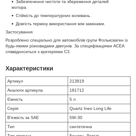
Забезпечення чистоти та збереження деталей
мотора.
Стійкість до температурних коливань.
Довгість терміну використання між замінами.
Застосування
Розроблено спеціально для автомобілів групи Фольксваген із
будь-якими різновидами двигунів. За специфікаціями АСЕА
співвідноситься з критеріями С3.
Характеристики
Артикул
213819
Аналоги артикула
181712
Ємність
5 л
Серія
Quartz Ineo Long Life
В'язкість за SAE
5W-30
Тип
синтетична
Тип двигуна
Бензин, Дизель