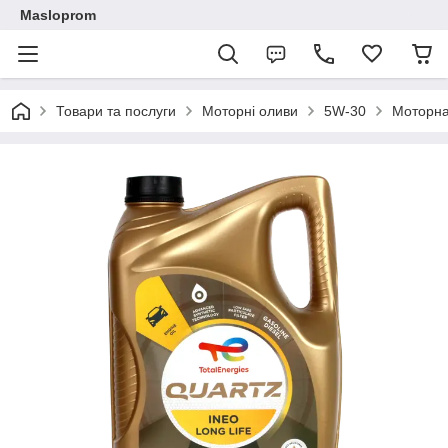
Masloprom
Товари та послуги
Моторні оливи
5W-30
Моторна 