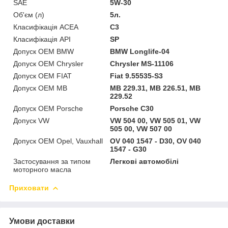
SAE
5W-30
Об'єм (л)
5л.
Класифікація ACEA
С3
Класифікація API
SP
Допуск OEM BMW
BMW Longlife-04
Допуск OEM Chrysler
Chrysler MS-11106
Допуск OEM FIAT
Fiat 9.55535-S3
Допуск OEM MB
MB 229.31, MB 226.51, MB
229.52
Допуск OEM Porsche
Porsche C30
Допуск VW
VW 504 00, VW 505 01, VW
505 00, VW 507 00
Допуск OEM Opel, Vauxhall
OV 040 1547 - D30, OV 040
1547 - G30
Застосування за типом
Легкові автомобілі
моторного масла
Приховати
Умови доставки