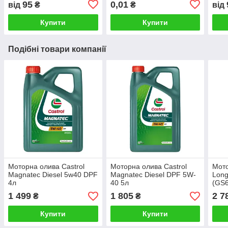
95
0,01
від
₴
₴
від
Купити
Купити
Подібні товари компанії
Моторна олива Castrol
Моторна олива Castrol
Мот
Magnatec Diesel 5w40 DPF
Magnatec Diesel DPF 5W-
Long
4л
40 5л
(GS
1 499
1 805
2 7
₴
₴
Купити
Купити