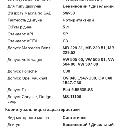
Для типу двигунів
Бензиновий / Дизельний
В'язкість масла по SAE
5W-30
Тактность двигуна
Чотиритактний
Об'єм рідини
5 л
Стандарт API
SP
Стандарт ACEA
C3
Допуск Mercedes Benz
MB 229.31, MB 229.51, MB
229.52
Допуск Volkswagen
VW 505 00, VW 505 01, VW
504 00, VW 507 00
Допуск Porsche
C30
Допуск Opel Vauxhall
OV 040 1547-D30, OV 040
1547-G30
Допуск Fiat
Fiat 9.55535-S3
Допуск Chrysler, Dodge,
MS-11106
Jeep
Користувальницькі характеристики
Вид моторного масла
Синтетичне
Двигун
Бензиновий / Дизельний