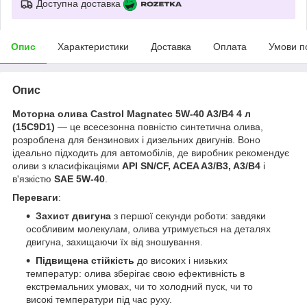
Доступна доставка
Опис
Характеристики
Доставка
Оплата
Умови п
Опис
Моторна олива Castrol Magnatec 5W-40 A3/B4 4 л
(15C9D1)
— це всесезонна повністю синтетична олива,
розроблена для бензинових і дизельних двигунів. Воно
ідеально підходить для автомобілів, де виробник рекомендує
оливи з класифікаціями
API SN/CF, ACEA A3/B3, A3/B4
і
в'язкістю
SAE 5W-40
.
Переваги
:
Захист двигуна
з першої секунди роботи: завдяки
особливим молекулам, олива утримується на деталях
двигуна, захищаючи їх від зношування.
Підвищена стійкість
до високих і низьких
температур: олива зберігає свою ефективність в
екстремальних умовах, чи то холодний пуск, чи то
високі температури під час руху.