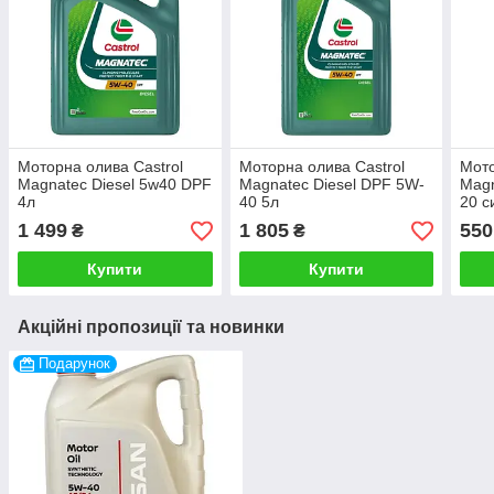
Моторна олива Castrol
Моторна олива Castrol
Мото
Magnatec Diesel 5w40 DPF
Magnatec Diesel DPF 5W-
Magn
4л
40 5л
20 с
1 499
1 805
550
₴
₴
Купити
Купити
Акційні пропозиції та новинки
Подарунок