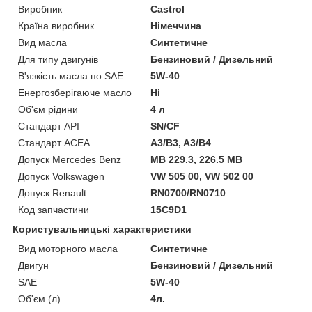
Виробник
Castrol
Країна виробник
Німеччина
Вид масла
Синтетичне
Для типу двигунів
Бензиновий / Дизельний
В'язкість масла по SAE
5W-40
Енергозберігаюче масло
Ні
Об'єм рідини
4 л
Стандарт API
SN/CF
Стандарт ACEA
A3/B3, A3/B4
Допуск Mercedes Benz
MB 229.3, 226.5 MB
Допуск Volkswagen
VW 505 00, VW 502 00
Допуск Renault
RN0700/RN0710
Код запчастини
15C9D1
Користувальницькі характеристики
Вид моторного масла
Синтетичне
Двигун
Бензиновий / Дизельний
SAE
5W-40
Об'єм (л)
4л.