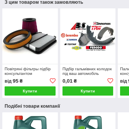
З цим товаром також замовляють
Повітряні фільтры підбір
Підбір гальмівних колодок
Пали
консультантом
під ваш автомобіль
конс
95
0,01
від
₴
₴
від
Купити
Купити
Подібні товари компанії