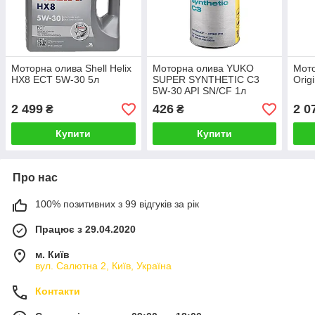
Моторна олива Shell Helix
Моторна олива YUKO
Мот
HX8 ECT 5W-30 5л
SUPER SYNTHETIC C3
Orig
5W-30 API SN/CF 1л
(21587)
2 499
426
2 0
₴
₴
Купити
Купити
Про нас
100% позитивних з 99 відгуків за рік
Працює з 29.04.2020
м. Київ
вул. Салютна 2, Київ, Україна
Контакти