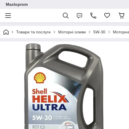
Masloprom
Товари та послуги
Моторні оливи
5W-30
Моторна 