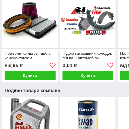
Повітряні фільтры підбір
Підбір гальмівних колодок
Пали
консультантом
під ваш автомобіль
конс
95
0,01
від
₴
₴
від
Купити
Купити
Подібні товари компанії