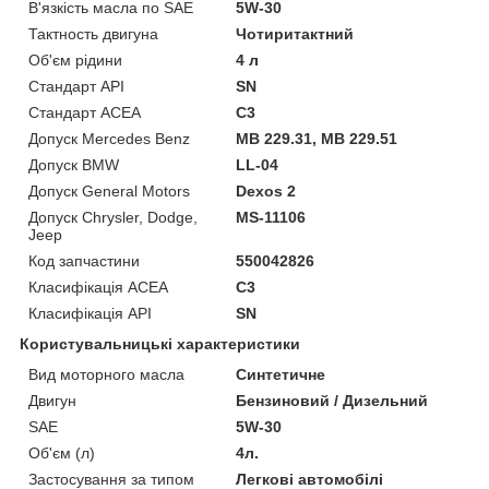
В'язкість масла по SAE
5W-30
Тактность двигуна
Чотиритактний
Об'єм рідини
4 л
Стандарт API
SN
Стандарт ACEA
C3
Допуск Mercedes Benz
MB 229.31, MB 229.51
Допуск BMW
LL-04
Допуск General Motors
Dexos 2
Допуск Chrysler, Dodge,
MS-11106
Jeep
Код запчастини
550042826
Класифікація ACEA
C3
Класифікація API
SN
Користувальницькі характеристики
Вид моторного масла
Синтетичне
Двигун
Бензиновий / Дизельний
SAE
5W-30
Об'єм (л)
4л.
Застосування за типом
Легкові автомобілі