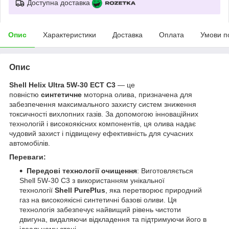
Доступна доставка
Опис
Характеристики
Доставка
Оплата
Умови п
Опис
Shell Helix Ultra 5W-30 ECT C3
— це
повністю
синтетичне
моторна олива, призначена для
забезпечення максимального захисту систем зниження
токсичності вихлопних газів. За допомогою інноваційних
технологій і високоякісних компонентів, ця олива надає
чудовий захист і підвищену ефективність для сучасних
автомобілів.
Переваги:
Передові технології очищення
: Виготовляється
Shell 5W-30 C3 з використанням унікальної
технології
Shell PurePlus
, яка перетворює природний
газ на високоякісні синтетичні базові оливи. Ця
технологія забезпечує найвищий рівень чистоти
двигуна, видаляючи відкладення та підтримуючи його в
ідеальному стані.