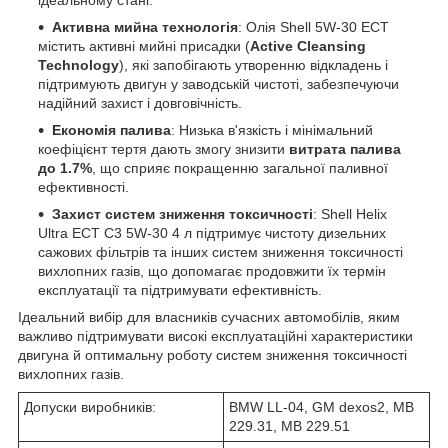
Активна мийна технологія
: Олія Shell 5W-30 ECT
містить активні мийні присадки (
Active Cleansing
Technology
), які запобігають утворенню відкладень і
підтримують двигун у заводській чистоті, забезпечуючи
надійний захист і довговічність.
Економія палива
: Низька в'язкість і мінімальний
коефіцієнт тертя дають змогу знизити
витрата палива
до 1.7%
, що сприяє покращенню загальної паливної
ефективності.
Захист систем зниження токсичності
: Shell Helix
Ultra ECT C3 5W-30 4 л підтримує чистоту дизельних
сажових фільтрів та інших систем зниження токсичності
вихлопних газів, що допомагає продовжити їх термін
експлуатації та підтримувати ефективність.
Ідеальний вибір для власників сучасних автомобілів, яким
важливо підтримувати високі експлуатаційні характеристики
двигуна й оптимальну роботу систем зниження токсичності
вихлопних газів.
Допуски виробників:
BMW LL-04, GM dexos2, MB
229.31, MB 229.51