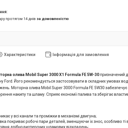
ару протягом 14 днів
за домовленістю
Характеристики
Інформація для замовлення
орна олива Mobil Super 3000 X1 Formula FE 5W-30
призначений дл
ну Ford. Його рекомендується застосовувати в складних умовах вод
жень. Моторна олива Mobil Super 3000 Formula FE 5W30 забезпечує 
орення накипу та шламу. Сприяє економії палива та зберігає властив
икає у всі канали та проміжки в механізмі двигуна;
вка покриває робочі пари деталей, зменшуючи їх знос, особливо ті
рівня дрібнодисперсних шламових відкладень;