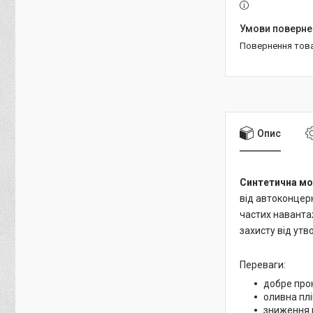
повернення тов
Опис
Синтетична мот
від автоконцер
частих наванта
захисту від утв
Переваги:
добре прон
оливна плі
зниження 