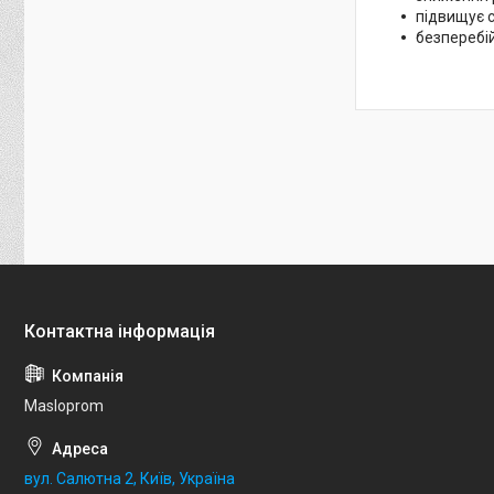
підвищує с
безперебі
Masloprom
вул. Салютна 2, Київ, Україна